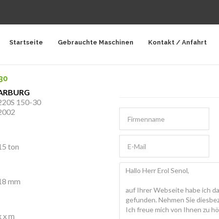
Startseite
Gebrauchte Maschinen
Kontakt / Anfahrt
30
ARBURG
220S 150-30
2002
15 ton
18 mm
x x m