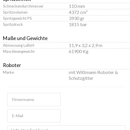
110 mm
Schneckendurchmesser
4372 cm³
Spritzvolumen
3930 gr
Spritzgewicht PS
1815 bar
Spritzdruck
Maße und Gewichte
11,9 x 3,2 x 2,9 m
Abmessung LxBxH
61900 Kg
Maschinengewicht
Roboter
mit Wittmann Roboter &
Marke
Schutzgitter