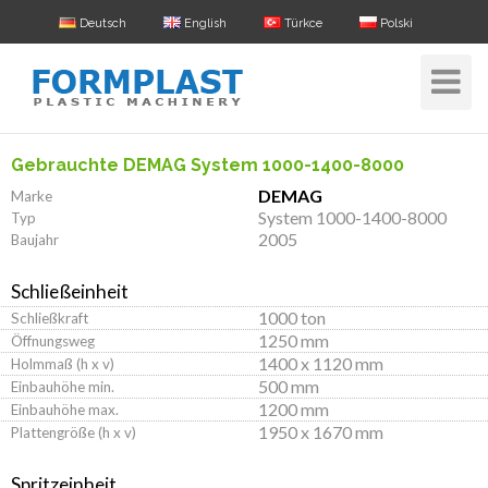
Deutsch
English
Türkce
Polski
Toggle
Navigat
Gebrauchte DEMAG System 1000-1400-8000
DEMAG
Marke
System 1000-1400-8000
Typ
2005
Baujahr
Schließeinheit
1000 ton
Schließkraft
1250 mm
Öffnungsweg
1400 x 1120 mm
Holmmaß (h x v)
500 mm
Einbauhöhe min.
1200 mm
Einbauhöhe max.
1950 x 1670 mm
Plattengröße (h x v)
Spritzeinheit