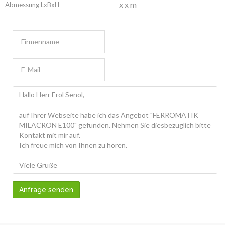
x x m
Abmessung LxBxH
Anfrage senden