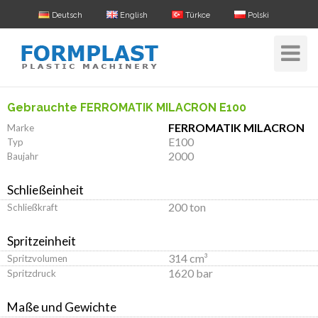
Deutsch
English
Türkce
Polski
Toggle
Navigat
Gebrauchte FERROMATIK MILACRON E100
FERROMATIK MILACRON
Marke
E100
Typ
2000
Baujahr
Schließeinheit
200 ton
Schließkraft
Spritzeinheit
314 cm³
Spritzvolumen
1620 bar
Spritzdruck
Maße und Gewichte