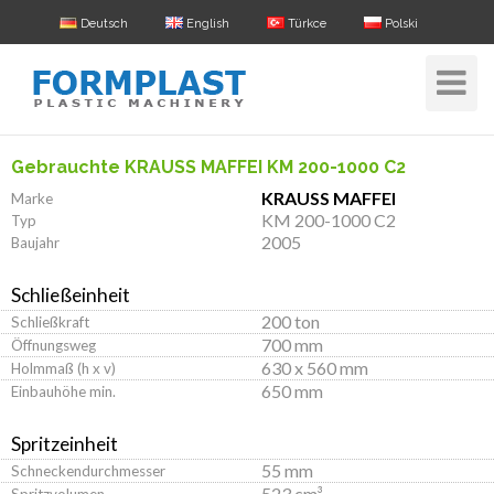
Deutsch
English
Türkce
Polski
Toggle
Navigat
Gebrauchte KRAUSS MAFFEI KM 200-1000 C2
KRAUSS MAFFEI
Marke
KM 200-1000 C2
Typ
2005
Baujahr
Schließeinheit
200 ton
Schließkraft
700 mm
Öffnungsweg
630 x 560 mm
Holmmaß (h x v)
650 mm
Einbauhöhe min.
Spritzeinheit
55 mm
Schneckendurchmesser
523 cm³
Spritzvolumen