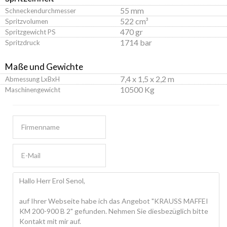
55 mm
Schneckendurchmesser
522 cm³
Spritzvolumen
470 gr
Spritzgewicht PS
1714 bar
Spritzdruck
Maße und Gewichte
7,4 x 1,5 x 2,2 m
Abmessung LxBxH
10500 Kg
Maschinengewicht