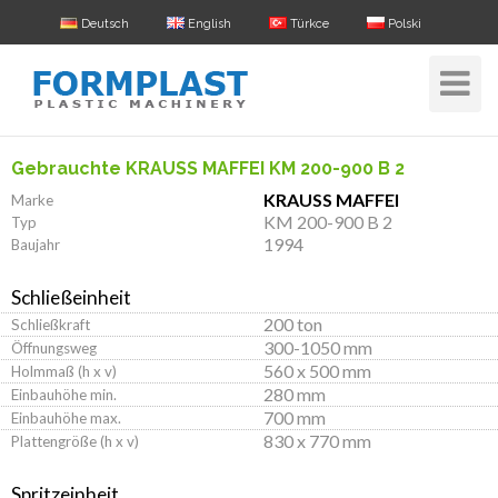
Deutsch
English
Türkce
Polski
Toggle
Navigat
Gebrauchte KRAUSS MAFFEI KM 200-900 B 2
KRAUSS MAFFEI
Marke
KM 200-900 B 2
Typ
1994
Baujahr
Schließeinheit
200 ton
Schließkraft
300-1050 mm
Öffnungsweg
560 x 500 mm
Holmmaß (h x v)
280 mm
Einbauhöhe min.
700 mm
Einbauhöhe max.
830 x 770 mm
Plattengröße (h x v)
Spritzeinheit