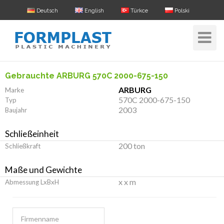
Deutsch
English
Türkce
Polski
Toggle
Navigat
Gebrauchte ARBURG 570C 2000-675-150
ARBURG
Marke
570C 2000-675-150
Typ
2003
Baujahr
Schließeinheit
200 ton
Schließkraft
Maße und Gewichte
x x m
Abmessung LxBxH