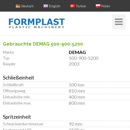
Deutsch
English
Türkce
Polski
Toggle
Navigat
Gebrauchte DEMAG 500-900-5200
DEMAG
Marke
500-900-5200
Typ
2003
Baujahr
Schließeinheit
500 ton
Schließkraft
810 mm
Öffnungsweg
400 mm
Einbauhöhe min.
800 mm
Einbauhöhe max.
Spritzeinheit
92 mm
Schneckendurchmesser
2500 gr
Spritzgewicht PS