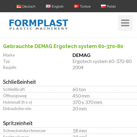
Deutsch
English
Türkce
Polski
Toggle
Navigat
Gebrauchte DEMAG Ergotech system 60-370-80
DEMAG
Marke
Ergotech system 60-370-80
Typ
2004
Baujahr
Schließeinheit
60 ton
Schließkraft
450 mm
Öffnungsweg
370 x 370 mm
Holmmaß (h x v)
20 mm
Einbauhöhe min.
Spritzeinheit
18 mm
Schneckendurchmesser
29 cm³
Spritzvolumen