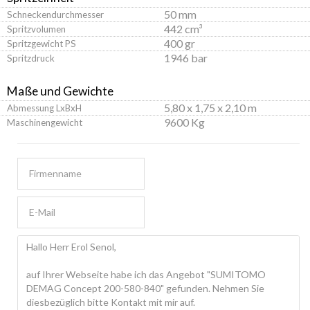
50 mm
Schneckendurchmesser
442 cm³
Spritzvolumen
400 gr
Spritzgewicht PS
1946 bar
Spritzdruck
Maße und Gewichte
5,80 x 1,75 x 2,10 m
Abmessung LxBxH
9600 Kg
Maschinengewicht