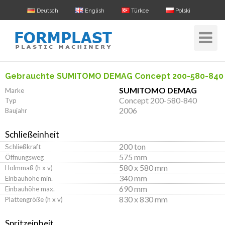
Deutsch
English
Türkce
Polski
Toggle
Navigat
Gebrauchte SUMITOMO DEMAG Concept 200-580-840
SUMITOMO DEMAG
Marke
Concept 200-580-840
Typ
2006
Baujahr
Schließeinheit
200 ton
Schließkraft
575 mm
Öffnungsweg
580 x 580 mm
Holmmaß (h x v)
340 mm
Einbauhöhe min.
690 mm
Einbauhöhe max.
830 x 830 mm
Plattengröße (h x v)
Spritzeinheit