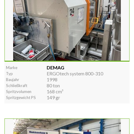
DEMAG
Marke
ERGOtech system 800-310
Typ
1998
Baujahr
80 ton
Schließkraft
168 cm³
Spritzvolumen
149 gr
Spritzgewicht PS