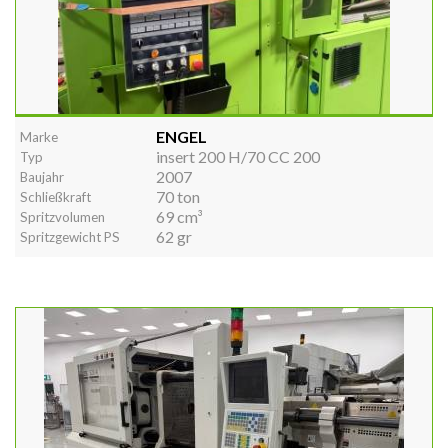
ENGEL
Marke
insert 200 H/70 CC 200
Typ
2007
Baujahr
70 ton
Schließkraft
69 cm³
Spritzvolumen
62 gr
Spritzgewicht PS