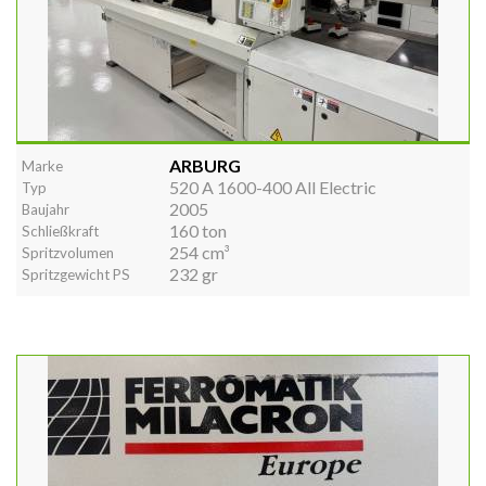
ARBURG
Marke
520 A 1600-400 All Electric
Typ
2005
Baujahr
160 ton
Schließkraft
254 cm³
Spritzvolumen
232 gr
Spritzgewicht PS