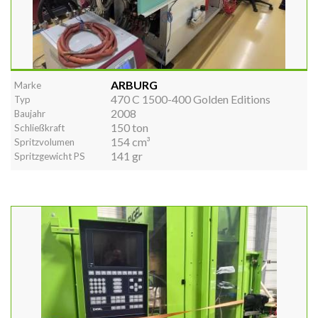
ARBURG
Marke
470 C 1500-400 Golden Editions
Typ
2008
Baujahr
150 ton
Schließkraft
154 cm³
Spritzvolumen
141 gr
Spritzgewicht PS