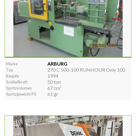
ARBURG
Marke
270 C 500-100 RUNHOUR Only 100
Typ
1994
Baujahr
50 ton
Schließkraft
67 cm³
Spritzvolumen
61 gr
Spritzgewicht PS