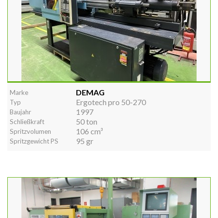
DEMAG
Marke
Ergotech pro 50-270
Typ
1997
Baujahr
50 ton
Schließkraft
106 cm³
Spritzvolumen
95 gr
Spritzgewicht PS