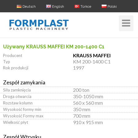
Deutsch
English
Türkce
Polski
Toggle
Navigat
Używany KRAUSS MAFFEI KM 200-1400 C1
KRAUSS MAFFEI
Producent
KM 200-1400 C1
Typ
1997
Rok produkcji
Zespół zamykania
200 ton
Siła zamknięcia
350-1050 mm
Droga otwarcia
560 x 560 mm
Rozstaw kolumn
350 mm
Wysokość formy min
700 mm
Wysokość Formy max
910 x 915 mm
Wielkość płyt
Zespół Wtrysku