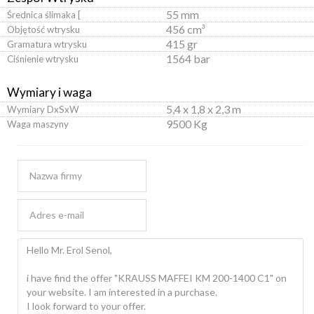
55 mm
Średnica ślimaka [
456 cm³
Objętość wtrysku
415 gr
Gramatura wtrysku
1564 bar
Ciśnienie wtrysku
Wymiary i waga
5,4 x 1,8 x 2,3 m
Wymiary DxSxW
9500 Kg
Waga maszyny