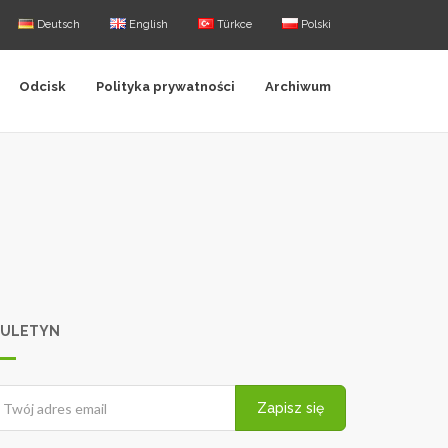
Deutsch
English
Türkce
Polski
Odcisk
Polityka prywatności
Archiwum
IULETYN
Zapisz się