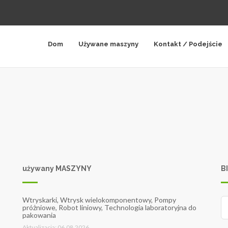
Dom
Używane maszyny
Kontakt / Podejście
używany MASZYNY
B
Wtryskarki, Wtrysk wielokomponentowy, Pompy
próżniowe, Robot liniowy, Technologia laboratoryjna do
pakowania
Aktualizacja: 06.08.2026