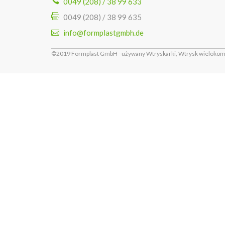
0049 (208) / 38 99 633
0049 (208) / 38 99 635
info@formplastgmbh.de
©2019 Formplast GmbH - używany Wtryskarki, Wtrysk wielokompo