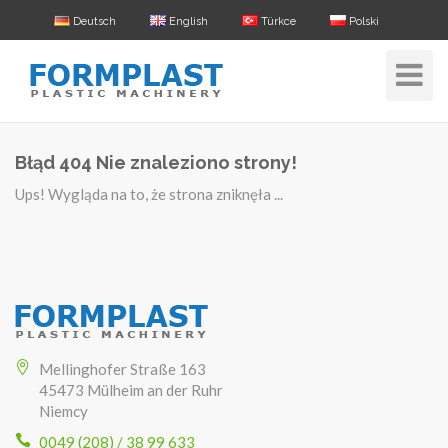
Deutsch
English
Türkce
Polski
Toggle
Navigat
Błąd 404 Nie znaleziono strony!
Ups! Wygląda na to, że strona zniknęła ...
Mellinghofer Straße 163
45473 Mülheim an der Ruhr
Niemcy
0049 (208) / 38 99 633