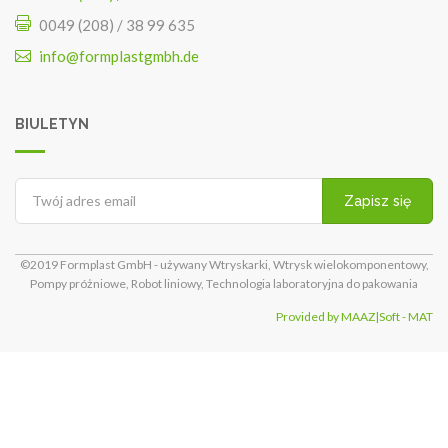
0049 (208) / 38 99 635
info@formplastgmbh.de
BIULETYN
Zapisz się
©2019 Formplast GmbH - używany Wtryskarki, Wtrysk wielokomponentowy,
Pompy próżniowe, Robot liniowy, Technologia laboratoryjna do pakowania
Provided by MAAZ|Soft - MAT