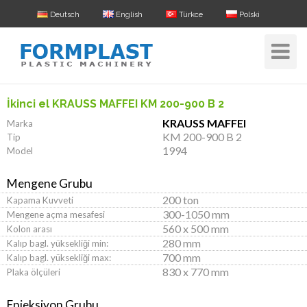
Deutsch
English
Türkce
Polski
Toggle
Navigat
İkinci el KRAUSS MAFFEI KM 200-900 B 2
KRAUSS MAFFEI
Marka
KM 200-900 B 2
Tip
1994
Model
Mengene Grubu
200 ton
Kapama Kuvveti
300-1050 mm
Mengene açma mesafesi
560 x 500 mm
Kolon arası
280 mm
Kalıp bagl. yüksekliği min:
700 mm
Kalıp bagl. yüksekliği max:
830 x 770 mm
Plaka ölçüleri
Enjeksiyon Grubu