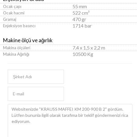
55 mm
Ocak çapı
522 cm³
Ocak hacmi
470 gr
Gramaj
1714 bar
Enjeksiyon basıncı
Makine ölçü ve ağırlık
7,4 x 1,5 x 2,2 m
Makina ölçüleri
10500 Kg
Makina Ağırlığı