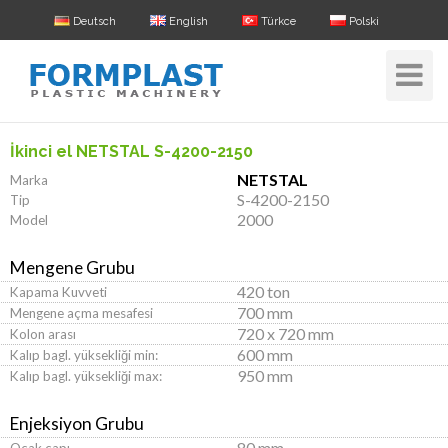
Deutsch
English
Türkce
Polski
Toggle
Navigat
İkinci el NETSTAL S-4200-2150
NETSTAL
Marka
S-4200-2150
Tip
2000
Model
Mengene Grubu
420 ton
Kapama Kuvveti
700 mm
Mengene açma mesafesi
720 x 720 mm
Kolon arası
600 mm
Kalıp bagl. yüksekliği min:
950 mm
Kalıp bagl. yüksekliği max:
Enjeksiyon Grubu
80 mm
Ocak çapı