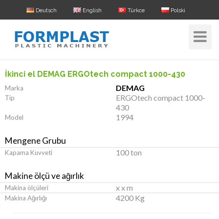
Deutsch
English
Türkce
Polski
Toggle
Navigat
İkinci el DEMAG ERGOtech compact 1000-430
DEMAG
Marka
ERGOtech compact 1000-
Tip
430
1994
Model
Mengene Grubu
100 ton
Kapama Kuvveti
Makine ölçü ve ağırlık
x x m
Makina ölçüleri
4200 Kg
Makina Ağırlığı