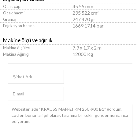
45 55 mm
Ocak çapı
295 522 cm³
Ocak hacmi
247 470 gr
Gramaj
1669 1714 bar
Enjeksiyon basıncı
Makine ölçü ve ağırlık
7,9 x 1,7 x 2 m
Makina ölçüleri
12000 Kg
Makina Ağırlığı