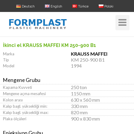
Deutsch
English
Türkce
Polski
Toggle
Navigat
İkinci el KRAUSS MAFFEI KM 250-900 B1
KRAUSS MAFFEI
Marka
KM 250-900 B1
Tip
1994
Model
Mengene Grubu
250 ton
Kapama Kuvveti
1150 mm
Mengene açma mesafesi
630 x 560 mm
Kolon arası
330 mm
Kalıp bagl. yüksekliği min:
820 mm
Kalıp bagl. yüksekliği max:
900 x 830 mm
Plaka ölçüleri
Enjeksiyon Grubu