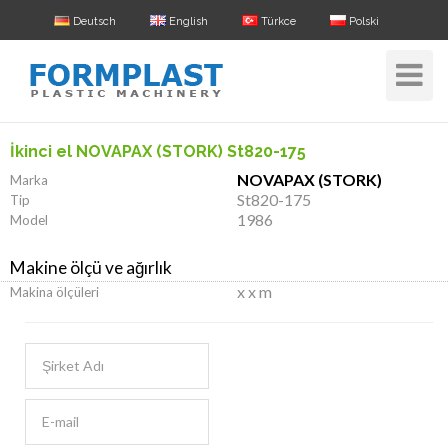
Deutsch
English
Türkce
Polski
Toggle
Navigat
İkinci el NOVAPAX (STORK) St820-175
NOVAPAX (STORK)
Marka
St820-175
Tip
1986
Model
Makine ölçü ve ağırlık
x x m
Makina ölçüleri