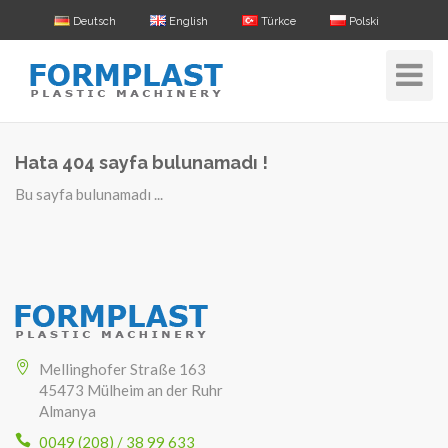
Deutsch
English
Türkce
Polski
Toggle
Navigat
Hata 404 sayfa bulunamadı !
Bu sayfa bulunamadı ...
Mellinghofer Straße 163
45473 Mülheim an der Ruhr
Almanya
0049 (208) / 38 99 633