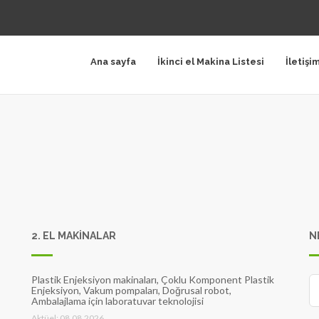
Ana sayfa
İkinci el Makina Listesi
İletişi
2. EL MAKİNALAR
N
Plastik Enjeksiyon makinaları, Çoklu Komponent Plastik
Enjeksiyon, Vakum pompaları, Doğrusal robot,
Ambalajlama için laboratuvar teknolojisi
Aktüel: 08.08.2026