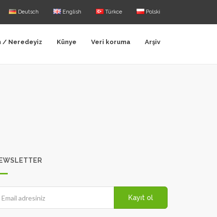
Deutsch
English
Türkce
Polski
m / Neredeyiz
Künye
Veri koruma
Arşiv
EWSLETTER
Kayıt ol