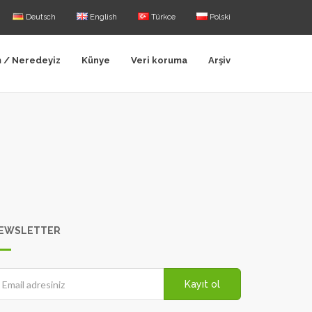
Deutsch
English
Türkce
Polski
m / Neredeyiz
Künye
Veri koruma
Arşiv
EWSLETTER
Kayıt ol