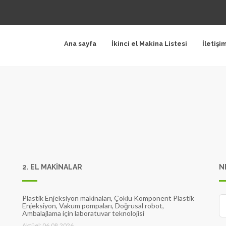
Ana sayfa
İkinci el Makina Listesi
İletişi
2. EL MAKİNALAR
N
Plastik Enjeksiyon makinaları, Çoklu Komponent Plastik
Enjeksiyon, Vakum pompaları, Doğrusal robot,
Ambalajlama için laboratuvar teknolojisi
Aktüel: 06.08.2026