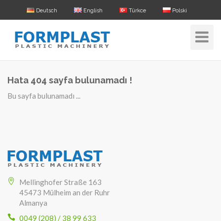
Deutsch
English
Türkce
Polski
Toggle
Navigat
Hata 404 sayfa bulunamadı !
Bu sayfa bulunamadı ...
Mellinghofer Straße 163
45473 Mülheim an der Ruhr
Almanya
0049 (208) / 38 99 633